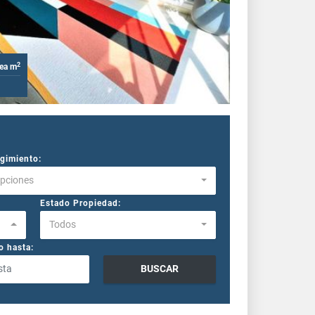
2
rea m
gimiento:
Opciones
Estado Propiedad:
Todos
o hasta:
BUSCAR