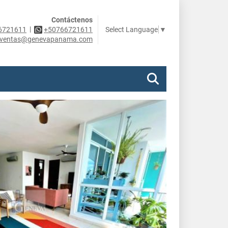
Contáctenos
|
Select Language
▼
6721611
+50766721611
ventas@genevapanama.com