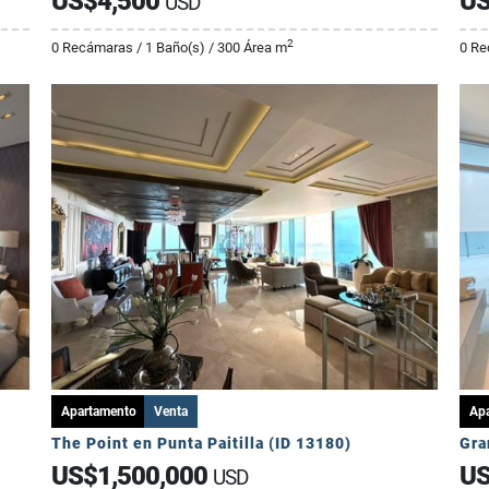
US$4,500
US
USD
2
0 Recámaras / 1 Baño(s) / 300 Área m
0 Re
Apartamento
Venta
Ap
The Point en Punta Paitilla (ID 13180)
Gra
US$1,500,000
US
USD