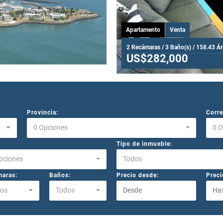
Apartamento
Venta
2 Recámaras / 3 Baño(s) / 158.43 Á
US$282,000
Provincia:
Corre
0 Opciones
0 
Tipo de inmueble:
pciones
Todos
aras:
Baños:
Precio desde:
Preci
os
Todos