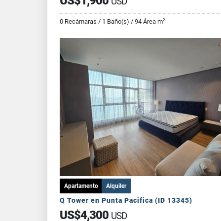
US$1,900
USD
2
0 Recámaras / 1 Baño(s) / 94 Área m
Apartamento
Alquiler
Q Tower en Punta Pacifica (ID 13345)
US$4,300
USD