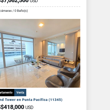
$7,062,500
USD
cámaras / 0 Baño(s)
artamento
Venta
nd Tower en Punta Pacífica (11345)
$418,000
USD