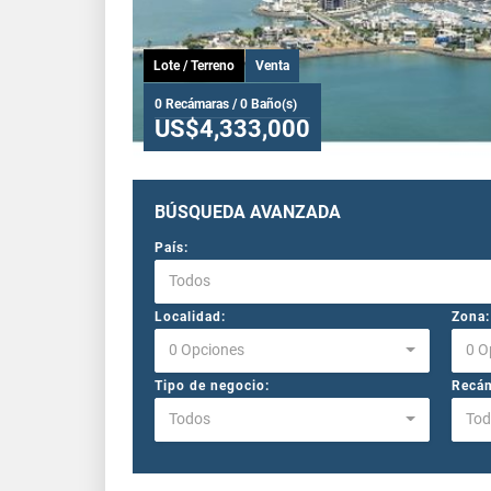
Lote / Terreno
Venta
0 Recámaras / 0 Baño(s)
US$4,333,000
BÚSQUEDA AVANZADA
País:
Todos
Localidad:
Zona:
0 Opciones
0 O
Tipo de negocio:
Recám
Todos
Tod