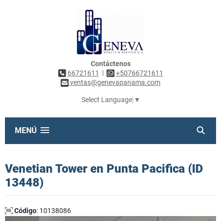
Contáctenos
|
66721611
+50766721611
ventas@genevapanama.com
Select Language
▼
MENÚ
Venetian Tower en Punta Pacifica (ID
13448)
Código
: 10138086