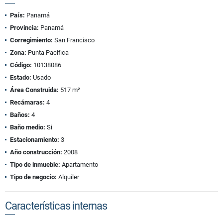
País:
Panamá
Provincia:
Panamá
Corregimiento:
San Francisco
Zona:
Punta Pacifica
Código:
10138086
Estado:
Usado
Área Construida:
517 m²
Recámaras:
4
Baños:
4
Baño medio:
Si
Estacionamiento:
3
Año construcción:
2008
Tipo de inmueble:
Apartamento
Tipo de negocio:
Alquiler
Características internas