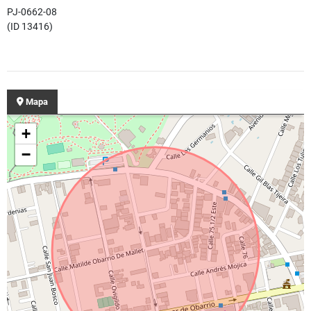
PJ-0662-08
(ID 13416)
Mapa
+
−