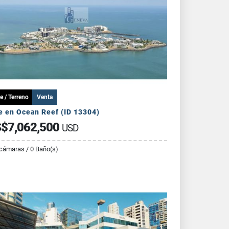
e / Terreno
Venta
e en Ocean Reef (ID 13304)
$7,062,500
USD
cámaras / 0 Baño(s)