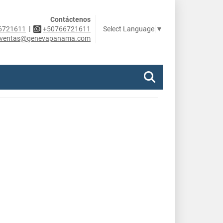
Contáctenos
|
Select Language
▼
6721611
+50766721611
ventas@genevapanama.com