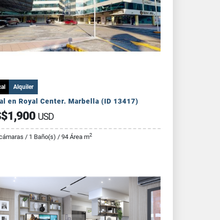
al
Alquiler
al en Royal Center. Marbella (ID 13417)
$1,900
USD
2
cámaras / 1 Baño(s) / 94 Área m