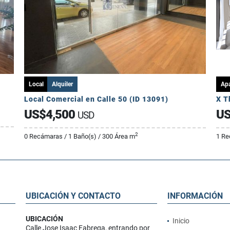
Local
Alquiler
Ap
Local Comercial en Calle 50 (ID 13091)
X T
US$4,500
US
USD
2
0 Recámaras / 1 Baño(s) / 300 Área m
1 Re
UBICACIÓN Y CONTACTO
INFORMACIÓN
UBICACIÓN
Inicio
Calle Jose Isaac Fabrega, entrando por