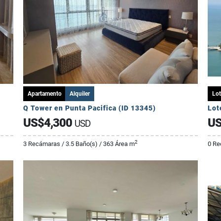
Apartamento
Alquiler
Lot
Q Tower en Punta Pacifica (ID 13345)
Lot
US$4,300
US
USD
2
3 Recámaras / 3.5 Baño(s) / 363 Área m
0 Re