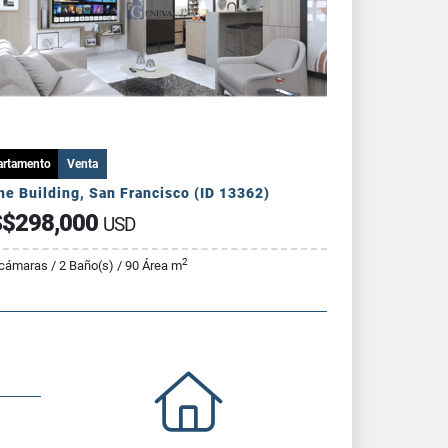
artamento
Venta
he Building, San Francisco (ID 13362)
$298,000
USD
2
cámaras / 2 Baño(s) / 90 Área m