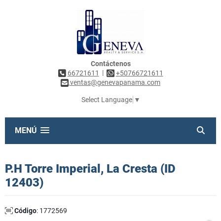
Contáctenos
|
66721611
+50766721611
ventas@genevapanama.com
Select Language
▼
MENÚ
P.H Torre Imperial, La Cresta (ID
12403)
Código
: 1772569