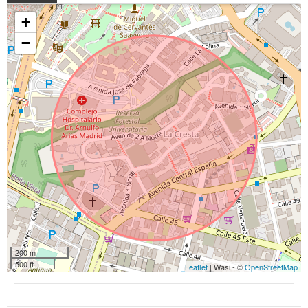
+
−
200 m
500 ft
Leaflet
| Wasi - ©
OpenStreetMap