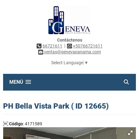
Contáctenos
|
66721611
+50766721611
ventas@genevapanama.com
Select Language
▼
MENÚ
PH Bella Vista Park ( ID 12665)
Código
: 4171589