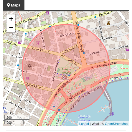
Mapa
+
−
200 m
500 ft
Leaflet
| Wasi - ©
OpenStreetMap