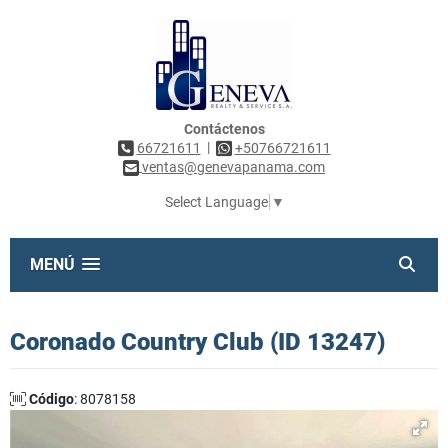
Contáctenos
|
66721611
+50766721611
ventas@genevapanama.com
Select Language
▼
MENÚ
Coronado Country Club (ID 13247)
Código
: 8078158