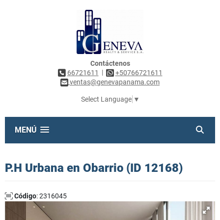
Contáctenos
|
66721611
+50766721611
ventas@genevapanama.com
Select Language
▼
MENÚ
P.H Urbana en Obarrio (ID 12168)
Código
: 2316045