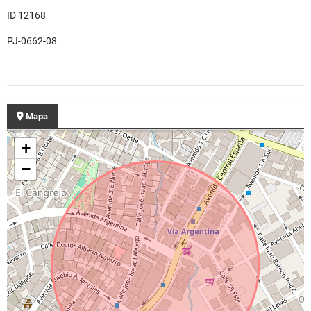
ID 12168
PJ-0662-08
Mapa
+
−