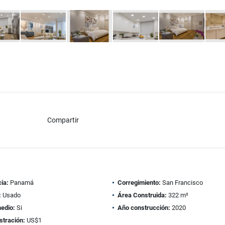
Compartir
ia:
Panamá
Corregimiento:
San Francisco
:
Usado
Área Construida:
322 m²
edio:
Si
Año construcción:
2020
stración:
US$1