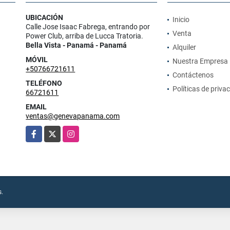
UBICACIÓN
Inicio
Calle Jose Isaac Fabrega, entrando por
Venta
Power Club, arriba de Lucca Tratoria.
Bella Vista - Panamá - Panamá
Alquiler
MÓVIL
Nuestra Empresa
+50766721611
Contáctenos
TELÉFONO
Políticas de priva
66721611
EMAIL
ventas@genevapanama.com
Facebook
X
Instagram
s.