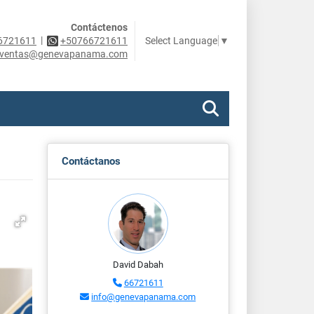
Contáctenos
|
Select Language
▼
6721611
+50766721611
ventas@genevapanama.com
Contáctanos
David Dabah
66721611
info@genevapanama.com