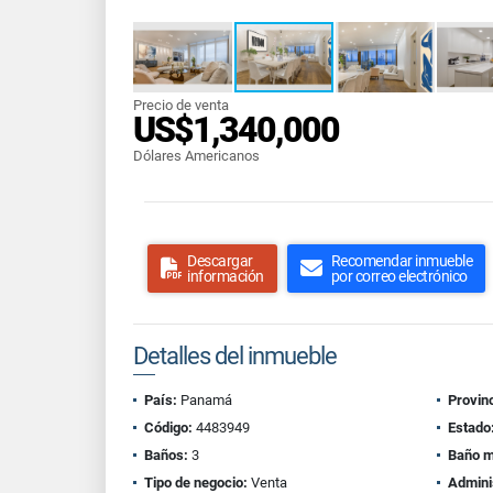
Precio de venta
US$1,340,000
Dólares Americanos
Descargar
Recomendar inmueble
información
por correo electrónico
Detalles del inmueble
País:
Panamá
Provinc
Código:
4483949
Estado
Baños:
3
Baño m
Tipo de negocio:
Venta
Admini