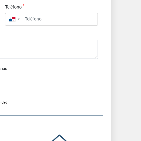
*
Teléfono
▼
arias
cidad