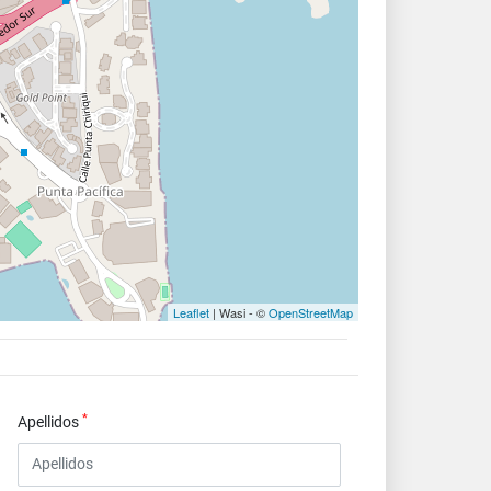
Leaflet
| Wasi - ©
OpenStreetMap
*
Apellidos