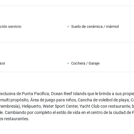
ción servicio
Suelo de cerámica / mármol
sor
Cochera / Garaje
usiva de Punta Pacifica, Ocean Reef Islands que le brinda a sus propietar
lti propósito, Área de juego para niños, Cancha de voleibol de playa, 
membresía), Helipuerto, Water Sport Center, Yacht Club con restaurante, 
e. Cambiando por completo el estilo de vida en el centro de la ciudad d
res restaurantes.