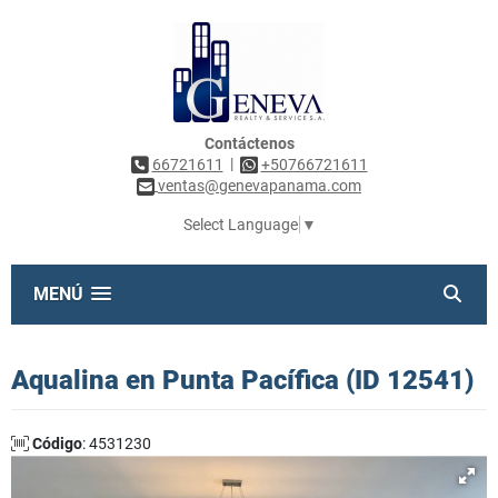
Contáctenos
|
66721611
+50766721611
ventas@genevapanama.com
Select Language
▼
MENÚ
Aqualina en Punta Pacífica (ID 12541)
Código
: 4531230