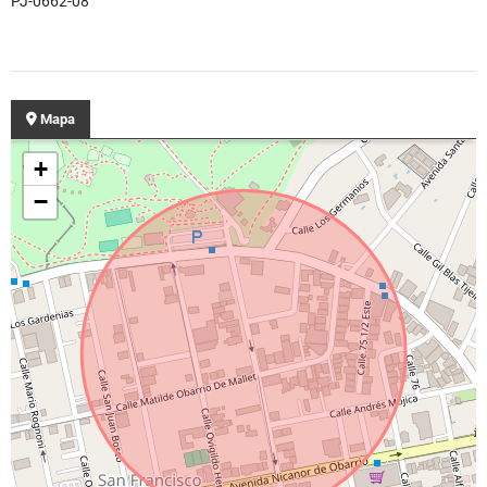
PJ-0662-08
Mapa
+
−