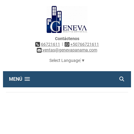
Contáctenos
|
66721611
+50766721611
ventas@genevapanama.com
Select Language
▼
MENÚ