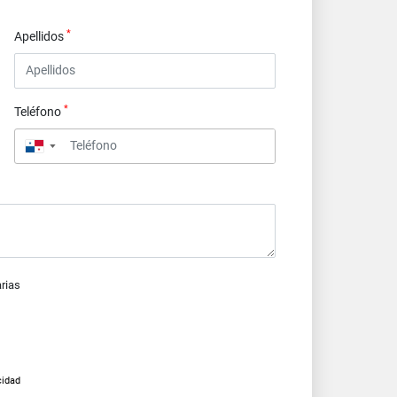
*
Apellidos
*
Teléfono
▼
arias
cidad