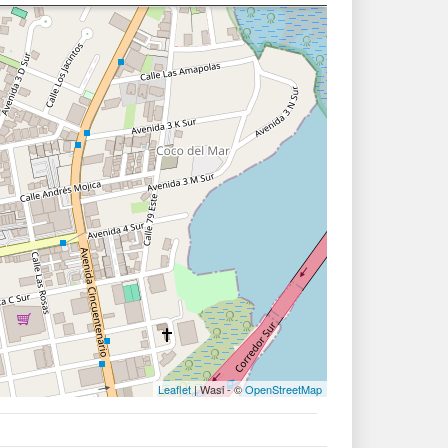
Leaflet
| Wasi - ©
OpenStreetMap