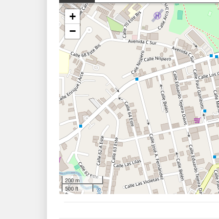
+
−
200 m
500 ft