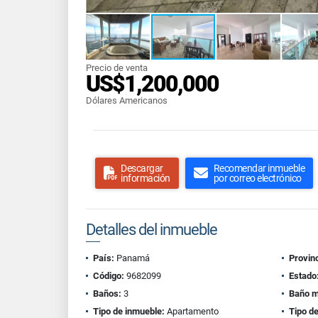
Precio de venta
US$1,200,000
Dólares Americanos
Descargar
Recomendar inmueble
información
por correo electrónico
Detalles del inmueble
País:
Panamá
Provinc
Código:
9682099
Estado
Baños:
3
Baño m
Tipo de inmueble:
Apartamento
Tipo de