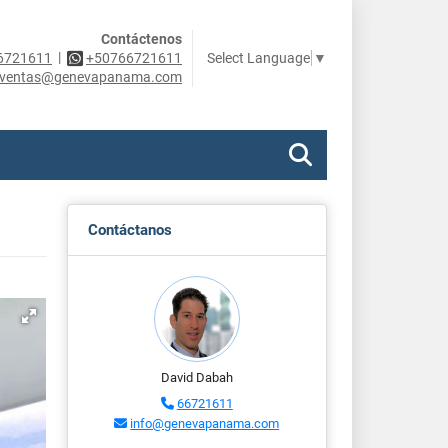
Contáctenos
|
Select Language
▼
6721611
+50766721611
ventas@genevapanama.com
Contáctanos
David Dabah
66721611
info@genevapanama.com