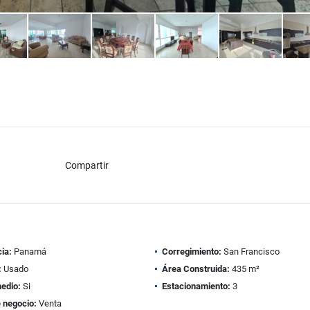
Compartir
ia:
Panamá
Corregimiento:
San Francisco
:
Usado
Área Construida:
435 m²
edio:
Si
Estacionamiento:
3
 negocio:
Venta