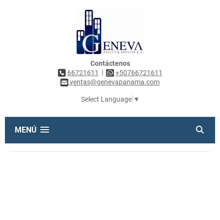
Contáctenos
|
66721611
+50766721611
ventas@genevapanama.com
Select Language
▼
MENÚ