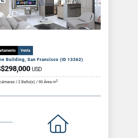
artamento
Venta
he Building, San Francisco (ID 13362)
$298,000
USD
2
cámaras / 2 Baño(s) / 90 Área m