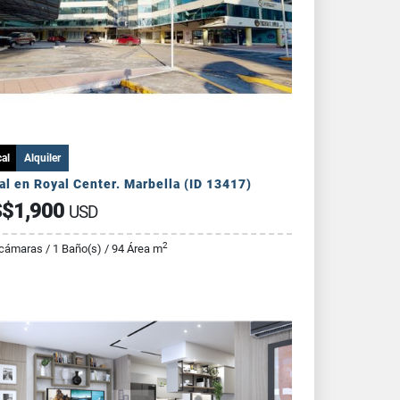
al
Alquiler
al en Royal Center. Marbella (ID 13417)
$1,900
USD
2
cámaras / 1 Baño(s) / 94 Área m