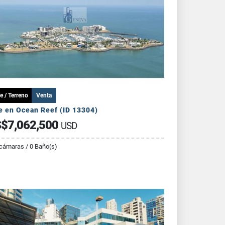
e / Terreno
Venta
e en Ocean Reef (ID 13304)
$7,062,500
USD
cámaras / 0 Baño(s)