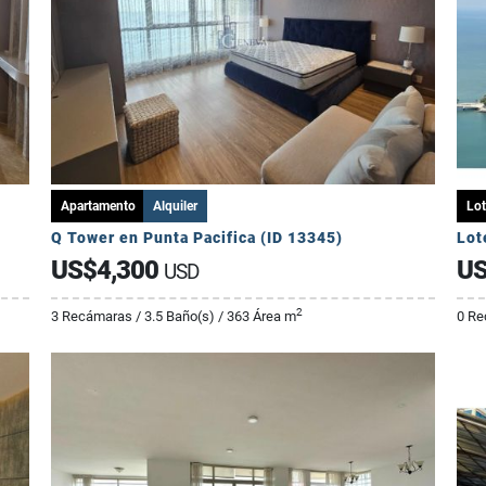
Apartamento
Alquiler
Lot
Q Tower en Punta Pacifica (ID 13345)
Lot
US$4,300
US
USD
2
3 Recámaras / 3.5 Baño(s) / 363 Área m
0 Re