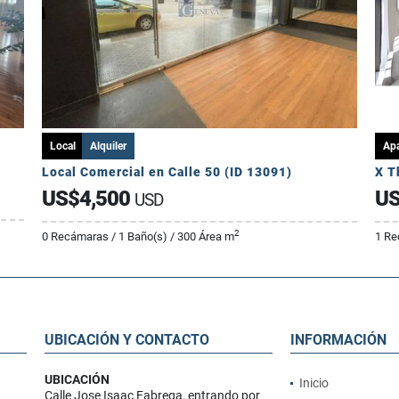
Local
Alquiler
Ap
Local Comercial en Calle 50 (ID 13091)
X T
US$4,500
US
USD
2
0 Recámaras / 1 Baño(s) / 300 Área m
1 Re
UBICACIÓN Y CONTACTO
INFORMACIÓN
UBICACIÓN
Inicio
Calle Jose Isaac Fabrega, entrando por