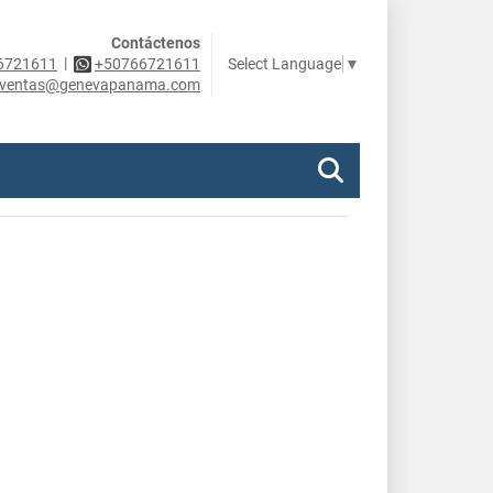
Contáctenos
|
Select Language
▼
6721611
+50766721611
ventas@genevapanama.com