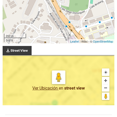
200 m
500 ft
Leaflet
| Wasi - ©
OpenStreetMap
Street View
Ver Ubicación
en
street view