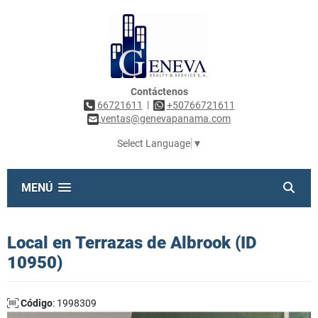
Contáctenos
|
66721611
+50766721611
ventas@genevapanama.com
Select Language
▼
MENÚ
Local en Terrazas de Albrook (ID
10950)
Código
: 1998309