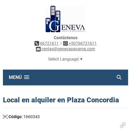
Contáctenos
|
66721611
+50766721611
ventas@genevapanama.com
Select Language
▼
MENÚ
Local en alquiler en Plaza Concordia
Código
: 1660343