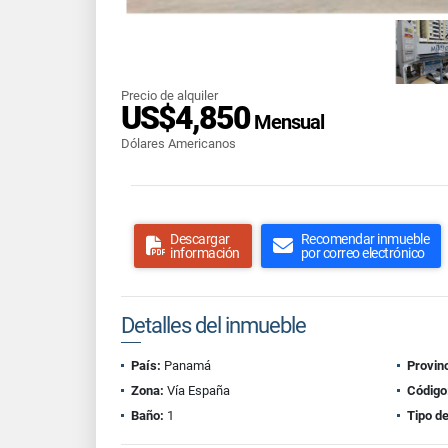
Precio de alquiler
US$4,850
Mensual
Dólares Americanos
Descargar
Recomendar inmueble
información
por correo electrónico
Detalles del inmueble
País:
Panamá
Provinc
Zona:
Vía España
Código
Baño:
1
Tipo d