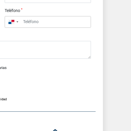
*
Teléfono
▼
arias
cidad