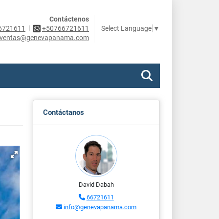
Contáctenos
|
Select Language
▼
6721611
+50766721611
ventas@genevapanama.com
Contáctanos
David Dabah
66721611
info@genevapanama.com