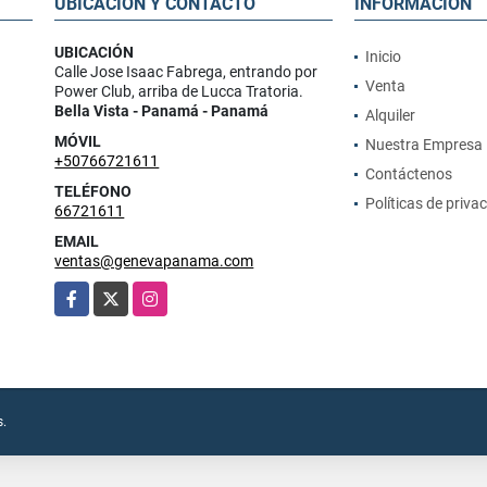
UBICACIÓN Y CONTACTO
INFORMACIÓN
UBICACIÓN
Inicio
Calle Jose Isaac Fabrega, entrando por
Venta
Power Club, arriba de Lucca Tratoria.
Bella Vista - Panamá - Panamá
Alquiler
MÓVIL
Nuestra Empresa
+50766721611
Contáctenos
TELÉFONO
Políticas de priva
66721611
EMAIL
ventas@genevapanama.com
Facebook
X
Instagram
s.