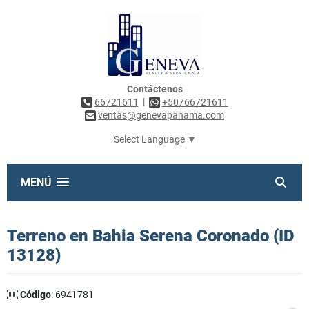
Contáctenos
|
66721611
+50766721611
ventas@genevapanama.com
Select Language
▼
MENÚ
Terreno en Bahia Serena Coronado (ID
13128)
Código
: 6941781