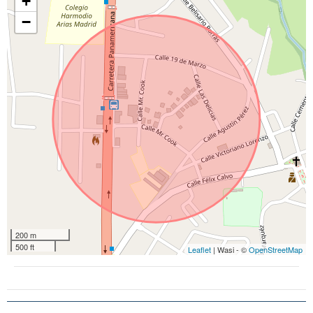
+
−
200 m
500 ft
Leaflet
| Wasi - ©
OpenStreetMap