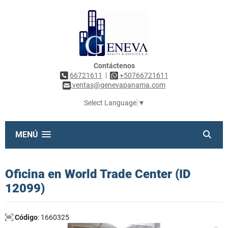
Contáctenos
|
66721611
+50766721611
ventas@genevapanama.com
Select Language
▼
MENÚ
Oficina en World Trade Center (ID
12099)
Código
: 1660325