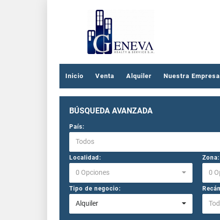
Inicio
Venta
Alquiler
Nuestra Empresa
BÚSQUEDA AVANZADA
País:
Todos
Localidad:
Zona:
0 Opciones
0 O
Tipo de negocio:
Recám
Alquiler
Tod