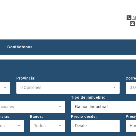
6
Contáctenos
Provincia:
Corre
0 Opciones
0 
Tipo de inmueble:
pciones
Galpon Industrial
aras:
Baños:
Precio desde:
Preci
os
Todos