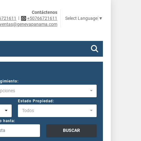
Contáctenos
|
Select Language
▼
6721611
+50766721611
ventas@genevapanama.com
gimiento:
Opciones
Estado Propiedad:
Todos
o hasta:
BUSCAR