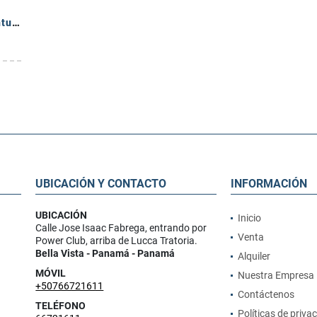
Casa frente a la Playa en Velamar, Buenaventura (ID 13393)
UBICACIÓN Y CONTACTO
INFORMACIÓN
UBICACIÓN
Inicio
Calle Jose Isaac Fabrega, entrando por
Venta
Power Club, arriba de Lucca Tratoria.
Bella Vista - Panamá - Panamá
Alquiler
MÓVIL
Nuestra Empresa
+50766721611
Contáctenos
TELÉFONO
Políticas de priva