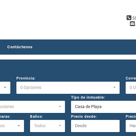
6
Contáctenos
Provincia:
Corre
0 Opciones
0 
Tipo de inmueble:
pciones
Casa de Playa
aras:
Baños:
Precio desde:
Preci
os
Todos