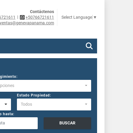
Contáctenos
|
Select Language
▼
6721611
+50766721611
ventas@genevapanama.com
gimiento:
Opciones
Estado Propiedad:
Todos
o hasta:
BUSCAR