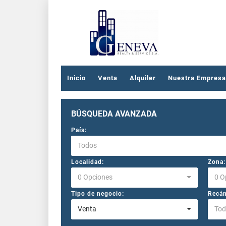
Inicio
Venta
Alquiler
Nuestra Empresa
BÚSQUEDA AVANZADA
País:
Todos
Localidad:
Zona:
0 Opciones
0 O
Tipo de negocio:
Recám
Venta
Tod