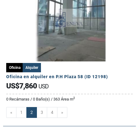
Oficina
Alquiler
Oficina en alquiler en P.H Plaza 58 (ID 12198)
US$7,860
USD
2
0 Recámaras / 0 Baño(s) / 363 Área m
Anterior
Siguiente
«
1
2
3
4
»