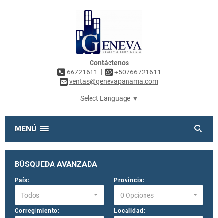
Contáctenos
|
66721611
+50766721611
ventas@genevapanama.com
Select Language
▼
MENÚ
BÚSQUEDA AVANZADA
País:
Provincia:
Todos
0 Opciones
Corregimiento:
Localidad: