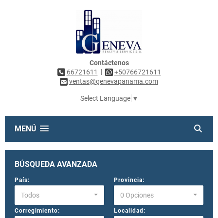
Contáctenos
|
66721611
+50766721611
ventas@genevapanama.com
Select Language
▼
MENÚ
BÚSQUEDA AVANZADA
País:
Provincia:
Todos
0 Opciones
Corregimiento:
Localidad: