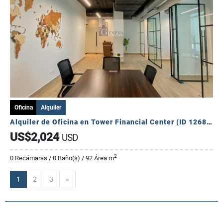
Oficina
Alquiler
Alquiler de Oficina en Tower Financial Center (ID 12682)
US$2,024
USD
2
0 Recámaras / 0 Baño(s) / 92 Área m
Siguiente
1
2
3
»