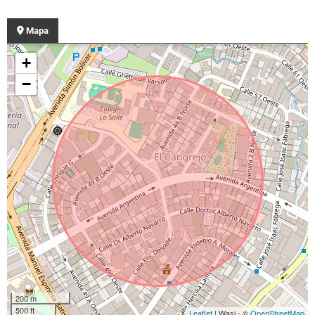
Mapa
+
−
200 m
500 ft
Leaflet
| Wasi - ©
OpenStreetMap