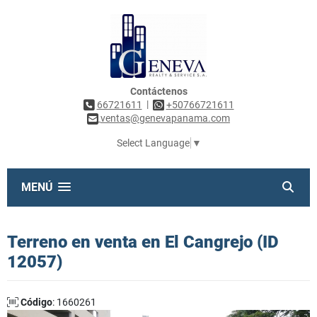
Contáctenos
|
66721611
+50766721611
ventas@genevapanama.com
Select Language
▼
MENÚ
Terreno en venta en El Cangrejo (ID
12057)
Código
: 1660261