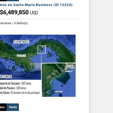
eno en Santa María Business (ID 12224)
$6,489,850
USD
cámaras / 0 Baño(s)
reno
Venta