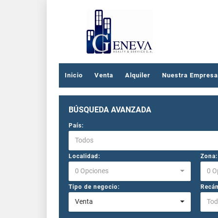
Inicio
Venta
Alquiler
Nuestra Empresa
BÚSQUEDA AVANZADA
País:
Todos
Localidad:
Zona:
0 Opciones
0 O
Tipo de negocio:
Recám
Venta
Tod