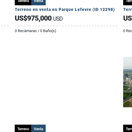
Terreno
Venta
Ter
Terreno en venta en Parque Lefevre (ID 12298)
Terr
US$975,000
US
USD
0 Recámaras / 0 Baño(s)
0 Rec
Terreno
Venta
Ter