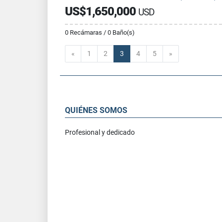
US$1,650,000
USD
0 Recámaras / 0 Baño(s)
Anterior
Siguiente
«
1
2
3
4
5
»
QUIÉNES SOMOS
Profesional y dedicado