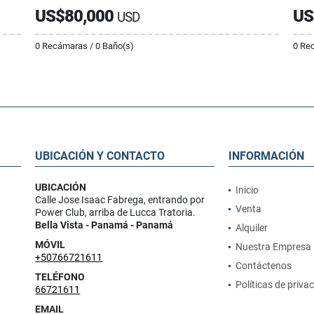
US$80,000
US
USD
0 Recámaras / 0 Baño(s)
0 Re
UBICACIÓN Y CONTACTO
INFORMACIÓN
UBICACIÓN
Inicio
Calle Jose Isaac Fabrega, entrando por
Venta
Power Club, arriba de Lucca Tratoria.
Bella Vista - Panamá - Panamá
Alquiler
MÓVIL
Nuestra Empresa
+50766721611
Contáctenos
TELÉFONO
Políticas de priva
66721611
EMAIL