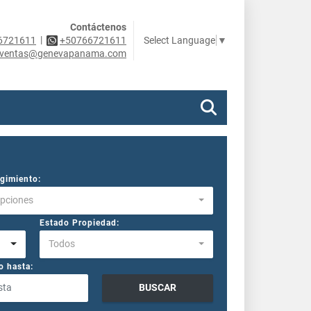
Contáctenos
|
Select Language
▼
6721611
+50766721611
ventas@genevapanama.com
gimiento:
Opciones
Estado Propiedad:
Todos
o hasta:
BUSCAR