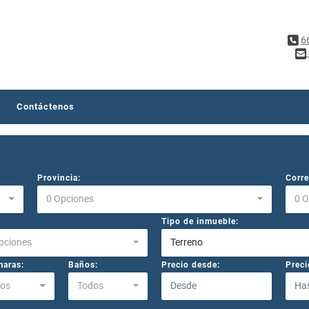
6
Contáctenos
Provincia:
Corre
0 Opciones
0 
Tipo de inmueble:
pciones
Terreno
aras:
Baños:
Precio desde:
Preci
os
Todos