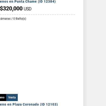
renos en Punta Chame (ID 12384)
$320,000
USD
cámaras / 0 Baño(s)
reno
Venta
reno en Playa Coronado (ID 12103)