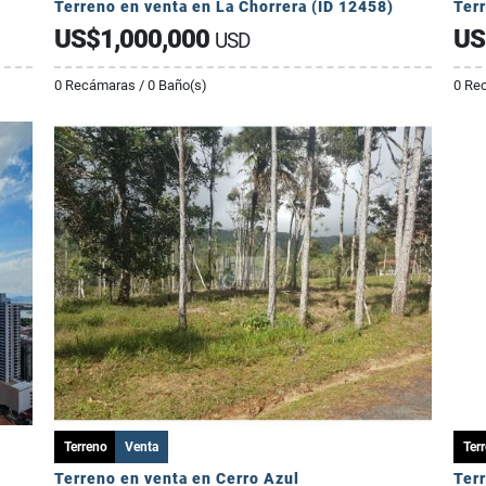
Terreno en venta en La Chorrera (ID 12458)
Ter
US$1,000,000
US
USD
0 Recámaras / 0 Baño(s)
0 Re
Terreno
Venta
Ter
Terreno en venta en Cerro Azul
Ter