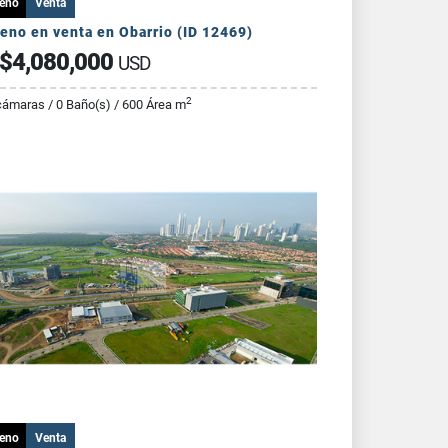
reno
Venta
eno en venta en Obarrio (ID 12469)
$4,080,000
USD
2
ámaras / 0 Baño(s) / 600 Área m
reno
Venta