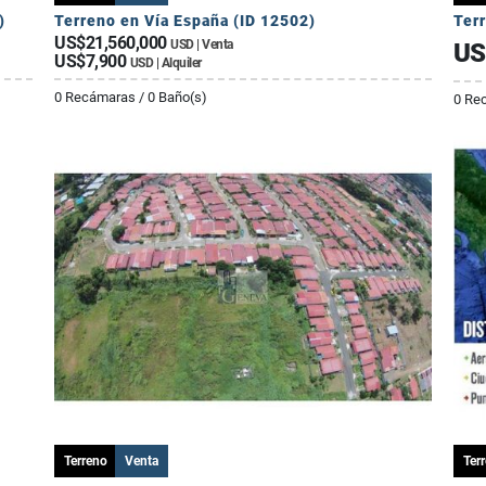
)
Terreno en Vía España (ID 12502)
Terr
US$21,560,000
USD | Venta
US
US$7,900
USD | Alquiler
0 Recámaras / 0 Baño(s)
0 Re
Terreno
Venta
Ter